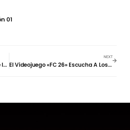
n 01
NEXT
Sismo De Magnitud 6,1 En El Este De Indonesia
El Videojuego «FC 26» Escucha A Los Jugadores Y Lanza Su «FIFA» Más Ambicioso