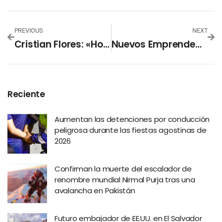
PREVIOUS
NEXT
Cristian Flores: «Hoy Se Cumplen 68 Días Desde Que Los Diputados Tienen El Presupuesto 2021 Sin Que Lo Aprueben»
Nuevos Emprendedores Son Reconocidos En Agroinnova 2020
Reciente
Aumentan las detenciones por conducción
peligrosa durante las fiestas agostinas de
2026
Confirman la muerte del escalador de
renombre mundial Nirmal Purja tras una
avalancha en Pakistán
Futuro embajador de EE.UU. en El Salvador