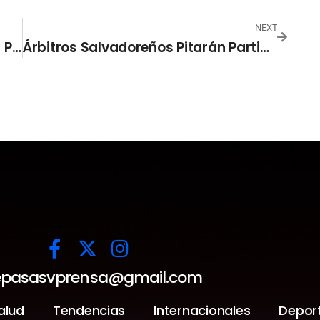
NEXT
ARENA Presenta Propuesta Para La Prevención De Suicidios Y Adicciones En El Salvador
Árbitros Salvadoreños Pitarán Partido Clave En Liga De Naciones
pasasvprensa@gmail.com
alud
Tendencias
Internacionales
Depor